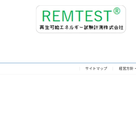
更
新
日
時
:
サイトマップ
経営方針