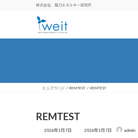
コ
ナ
株式会社 風力エネルギー研究所
ン
ビ
テ
ゲ
ン
ー
ツ
シ
へ
ョ
ス
ン
キ
に
ッ
移
プ
動
トップページ
REMTEST
REMTEST
REMTEST
最
2026年1月7日
2026年1月7日
admin
終