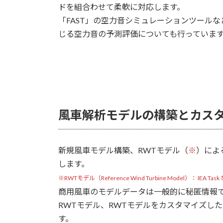
ドを組合わせて柔軟に対応します。
「FAST」の空力音シミュレーションツール
じる空力音の予測評価についても行っていま
風車解析モデルの構築とカス
新規風車モデル構築、RWTモデル（
※
）によ
します。
※RWTモデル（Reference Wind Turbine Model）： IE
商用風車のモデルデータは一般的に秘匿情報
RWTモデル、RWTモデルをカスタマイズし
す。