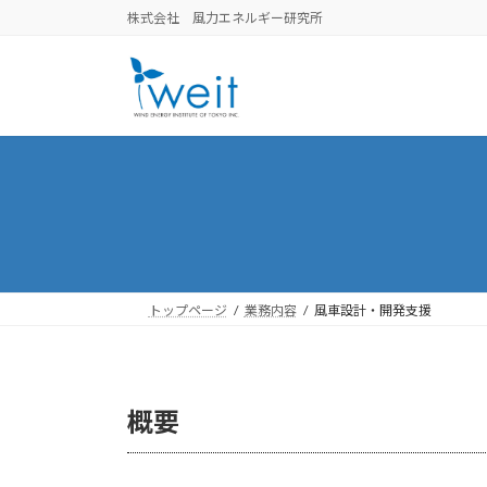
コ
ナ
株式会社 風力エネルギー研究所
ン
ビ
テ
ゲ
ン
ー
ツ
シ
へ
ョ
ス
ン
キ
に
ッ
移
プ
動
トップページ
業務内容
風車設計・開発支援
概要