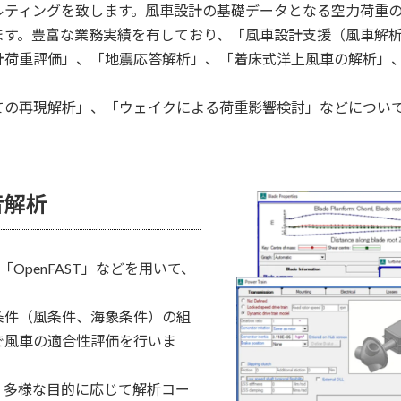
ティングを致します。風車設計の基礎データとなる空力荷重の
ます。豊富な業務実績を有しており、「風車設計支援（風車解
計荷重評価」、「地震応答解析」、「着床式洋上風車の解析」
ての再現解析」、「ウェイクによる荷重影響検討」などについ
音解析
「OpenFAST」などを用いて、
条件（風条件、海象条件）の組
で風車の適合性評価を行いま
、多様な目的に応じて解析コー