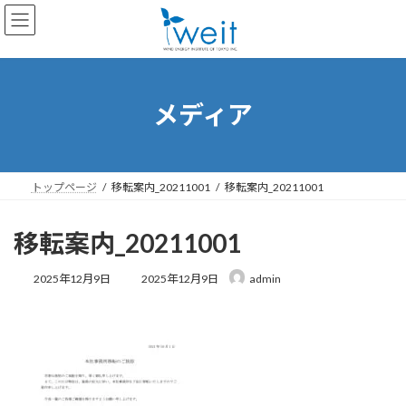
コ
ナ
ン
ビ
テ
ゲ
ン
ー
ツ
シ
へ
ョ
メディア
ス
ン
キ
に
ッ
移
プ
動
トップページ
移転案内_20211001
移転案内_20211001
移転案内_20211001
最
2025年12月9日
2025年12月9日
admin
終
更
新
日
時
: