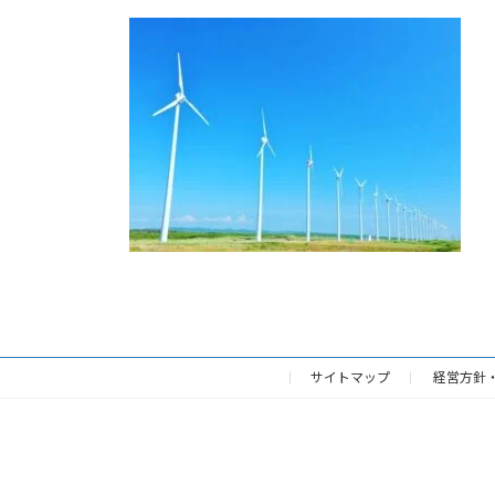
更
新
日
時
:
サイトマップ
経営方針