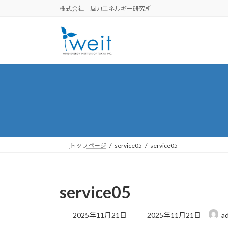
コ
ナ
株式会社 風力エネルギー研究所
ン
ビ
テ
ゲ
ン
ー
ツ
シ
へ
ョ
ス
ン
キ
に
ッ
移
プ
動
トップページ
service05
service05
service05
最
2025年11月21日
2025年11月21日
a
終