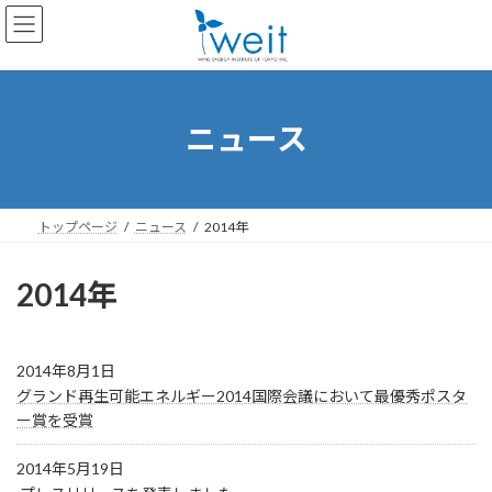
コ
ナ
ン
ビ
テ
ゲ
ン
ー
ツ
シ
へ
ョ
ニュース
ス
ン
キ
に
ッ
移
プ
動
トップページ
ニュース
2014年
2014年
2014年8月1日
グランド再生可能エネルギー2014国際会議において最優秀ポスタ
ー賞を受賞
2014年5月19日