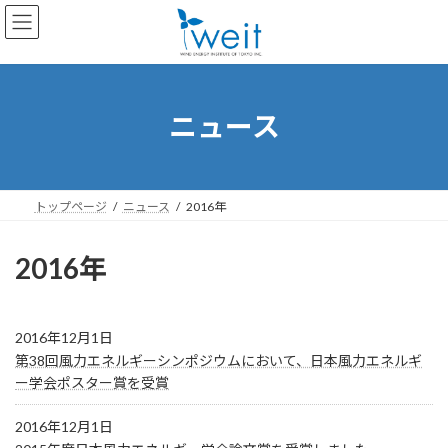
コ
ナ
ン
ビ
テ
ゲ
ン
ー
ツ
シ
へ
ョ
ニュース
ス
ン
キ
に
ッ
移
プ
動
トップページ
ニュース
2016年
2016年
2016年12月1日
第38回風力エネルギーシンポジウムにおいて、日本風力エネルギ
ー学会ポスター賞を受賞
2016年12月1日