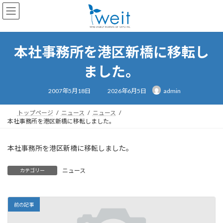
コ
ナ
ン
ビ
テ
ゲ
ン
ー
ツ
シ
本社事務所を港区新橋に移転し
へ
ョ
ス
ン
ました。
キ
に
ッ
移
最
2007年5月18日
2026年6月5日
admin
終
プ
動
更
新
日
トップページ
ニュース
ニュース
時
本社事務所を港区新橋に移転しました。
:
本社事務所を港区新橋に移転しました。
ニュース
カテゴリー
前の記事