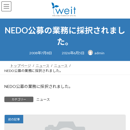
コ
ナ
ン
ビ
テ
ゲ
ン
ー
ツ
シ
NEDO公募の業務に採択されまし
へ
ョ
ス
ン
た。
キ
に
ッ
移
最
2008年7月8日
2026年6月5日
admin
終
プ
動
更
新
日
トップページ
ニュース
ニュース
時
NEDO公募の業務に採択されました。
:
NEDO公募の業務に採択されました。
ニュース
カテゴリー
前の記事