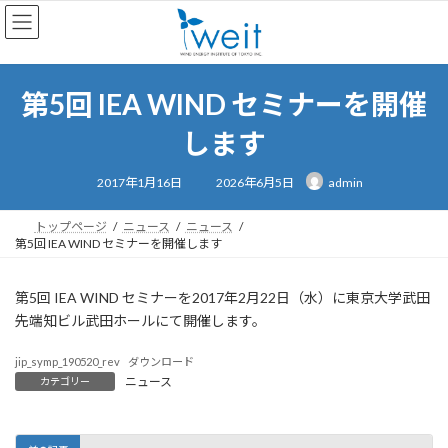
コ
ナ
ン
ビ
テ
ゲ
ン
ー
ツ
シ
第5回 IEA WIND セミナーを開催
へ
ョ
ス
ン
します
キ
に
ッ
移
最
2017年1月16日
2026年6月5日
admin
終
プ
動
更
新
日
トップページ
ニュース
ニュース
時
第5回 IEA WIND セミナーを開催します
:
第5回 IEA WIND セミナーを2017年2月22日（水）に東京大学武田
先端知ビル武田ホールにて開催します。
jip_symp_190520_rev
ダウンロード
ニュース
カテゴリー