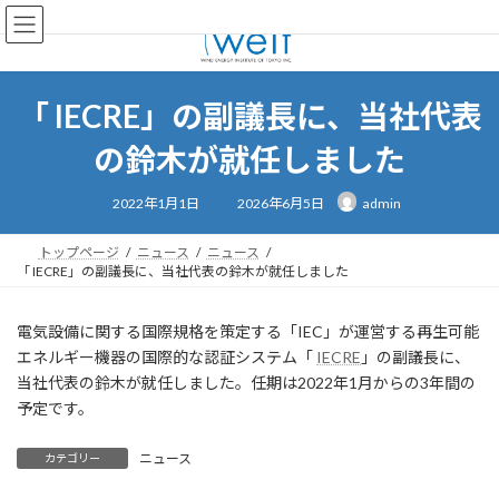
コ
ナ
ン
ビ
テ
ゲ
ン
ー
ツ
シ
「 IECRE」の副議長に、当社代表
へ
ョ
ス
ン
の鈴木が就任しました
キ
に
ッ
移
最
2022年1月1日
2026年6月5日
admin
終
プ
動
更
新
日
トップページ
ニュース
ニュース
時
「 IECRE」の副議長に、当社代表の鈴木が就任しました
:
電気設備に関する国際規格を策定する「IEC」が運営する再生可能
エネルギー機器の国際的な認証システム「
IECRE
」の副議長に、
当社代表の鈴木が就任しました。任期は2022年1月からの3年間の
予定です。
ニュース
カテゴリー