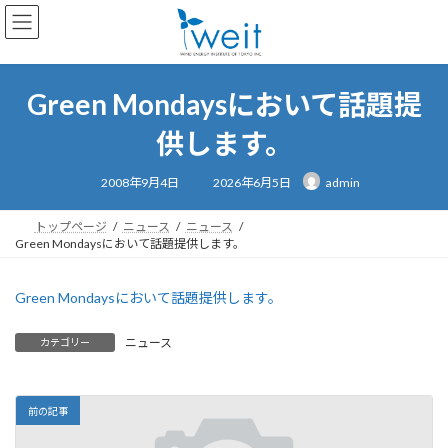
コ
ナ
ン
ビ
テ
ゲ
ン
ー
ツ
シ
Green Mondaysにおいて話題提
へ
ョ
ス
ン
供します。
キ
に
ッ
移
最
2008年9月4日
2026年6月5日
admin
終
プ
動
更
新
日
トップページ
ニュース
ニュース
時
Green Mondaysにおいて話題提供します。
:
Green Mondaysにおいて話題提供します。
ニュース
カテゴリー
前の記事