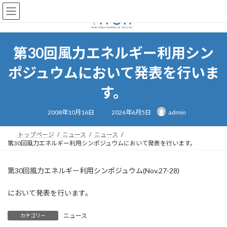
コ
ナ
ン
ビ
テ
ゲ
ン
ー
ツ
シ
第30回風力エネルギー利用シン
へ
ョ
ス
ン
ポジュウムにおいて発表を行いま
キ
に
ッ
移
す。
プ
動
最
2008年10月16日
2026年6月5日
admin
終
更
新
日
トップページ
ニュース
ニュース
時
第30回風力エネルギー利用シンポジュウムにおいて発表を行います。
:
第30回風力エネルギー利用シンポジュウム(Nov.27-28)
において発表を行います。
ニュース
カテゴリー